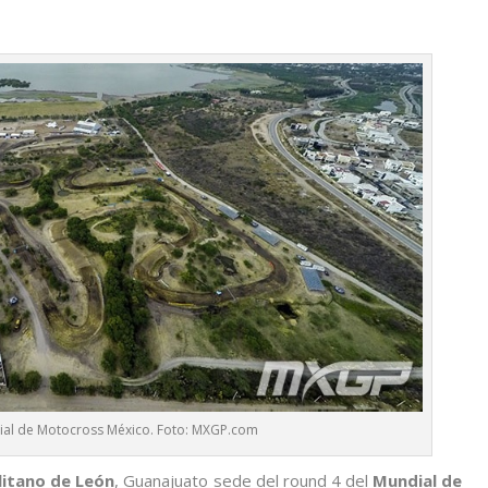
dial de Motocross México. Foto: MXGP.com
itano de León
, Guanajuato sede del round 4 del
Mundial de