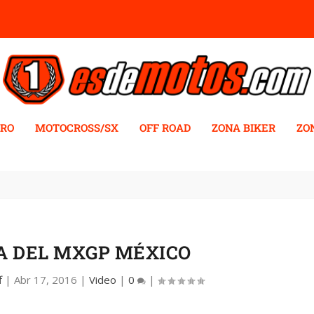
RO
MOTOCROSS/SX
OFF ROAD
ZONA BIKER
ZO
TA DEL MXGP MÉXICO
f
|
Abr 17, 2016
|
Video
|
0
|