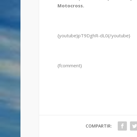
Motocross.
{youtube}pT9DghR-dL0{/youtube}
{fcomment}
COMPARTIR: