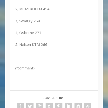
2, Musquin KTM 414
3, Savatgy 284
4, Osborne 277
5, Nelson KTM 266
{fcomment}
COMPARTIR: