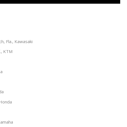
h, Fla., Kawasaki
f., KTM
ha
da
, Honda
 Yamaha