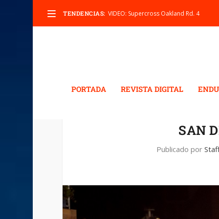
TENDENCIAS:
VIDEO: Supercross Oakland Rd. 4
PORTADA
REVISTA DIGITAL
ENDU
SAN D
Publicado por
Staf