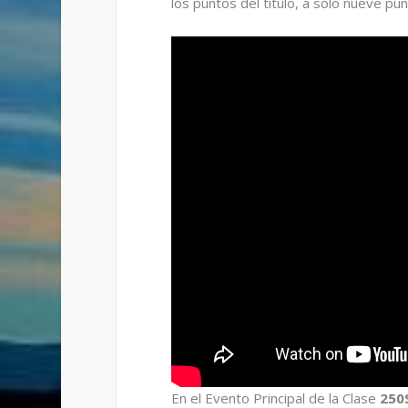
los puntos del título, a solo nueve pun
En el Evento Principal de la Clase
250