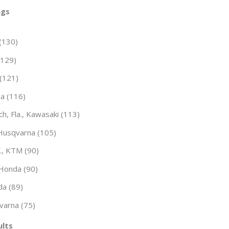
ngs
(130)
(129)
(121)
ha (116)
, Fla., Kawasaki (113)
 Husqvarna (105)
., KTM (90)
 Honda (90)
da (89)
varna (75)
ults