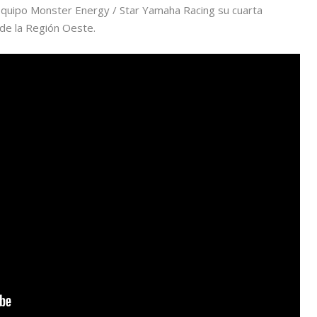
 equipo Monster Energy / Star Yamaha Racing su cuarta
 de la Región Oeste.