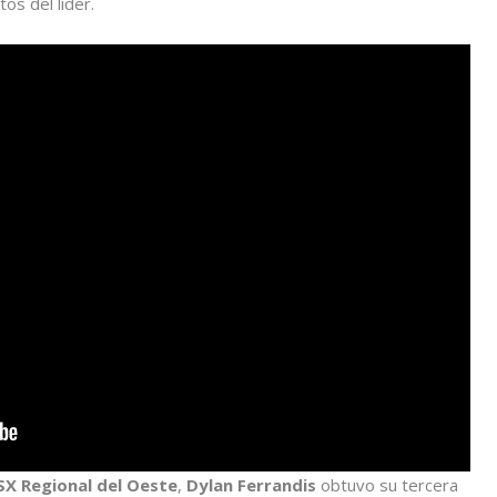
tos del líder.
SX Regional del Oeste
,
Dylan Ferrandis
obtuvo su tercera