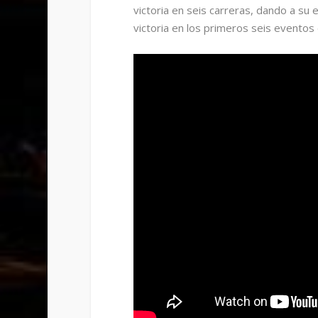
victoria en seis carreras, dando a su
victoria en los primeros seis eventos