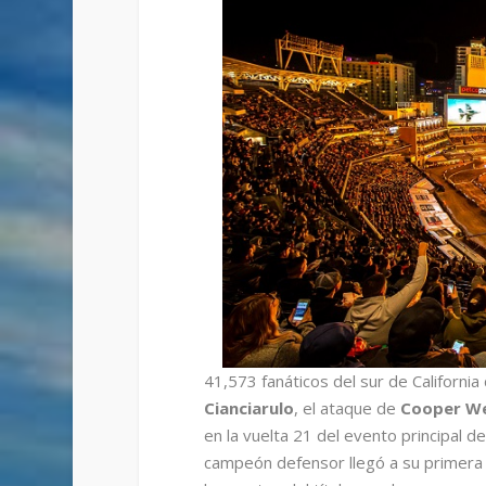
41,573 fanáticos del sur de Californ
Cianciarulo
, el ataque de
Cooper W
en la vuelta 21 del evento principal de
campeón defensor llegó a su primera v