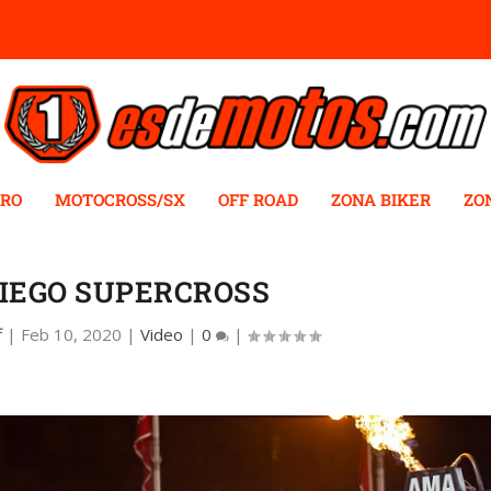
RO
MOTOCROSS/SX
OFF ROAD
ZONA BIKER
ZO
IEGO SUPERCROSS
f
|
Feb 10, 2020
|
Video
|
0
|