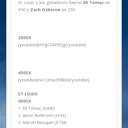
St. Louis y los ganadores fueron
Eli Tomac
en
450 y
Zach Osborne
en 250.
250SX
{youtube}8X5gCSADfQg{/youtube}
450SX
{youtube}mv1Ompd9Bb0{/youtube}
ST LOUIS
450SX
1. Eli Tomac (KAW)
2. Jason Anderson (HUS)
3. Marvin Musquin (KTM)