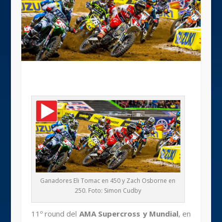
Ganadores Eli Tomac en 450 y Zach Osborne en
250. Foto: Simon Cudby
11º round del
AMA Supercross y Mundial
, en