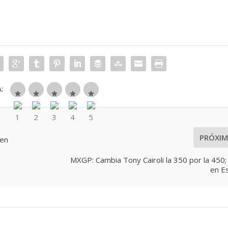
:
PRÓXI
 en
MXGP: Cambia Tony Cairoli la 350 por la 450
en E