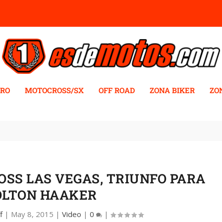
RO
MOTOCROSS/SX
OFF ROAD
ZONA BIKER
ZO
OSS LAS VEGAS, TRIUNFO PARA
OLTON HAAKER
f
|
May 8, 2015
|
Video
|
0
|