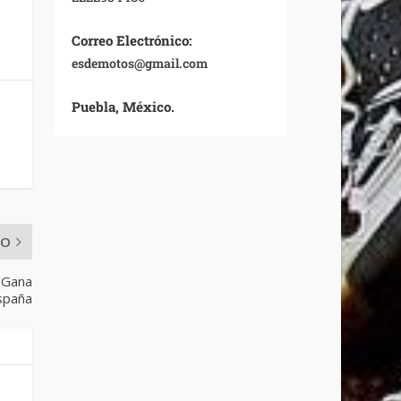
Correo Electrónico:
esdemotos@gmail.com
Puebla, México.
MO
; Gana
spaña