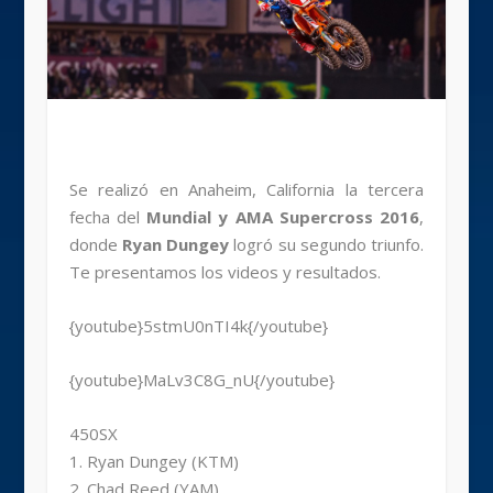
Se realizó en Anaheim, California la tercera
fecha del
Mundial y AMA Supercross 2016
,
donde
Ryan Dungey
logró su segundo triunfo.
Te presentamos los videos y resultados.
{youtube}5stmU0nTI4k{/youtube}
{youtube}MaLv3C8G_nU{/youtube}
450SX
1. Ryan Dungey (KTM)
2. Chad Reed (YAM)