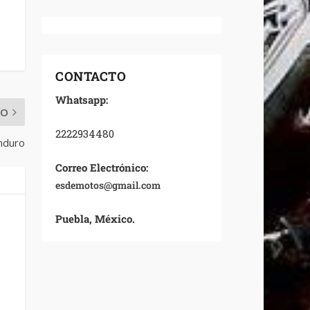
CONTACTO
Whatsapp:
MO
2222934480
nduro
Correo Electrónico:
esdemotos@gmail.com
Puebla, México.