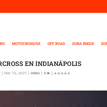
RO
MOTOCROSS/SX
OFF ROAD
ZONA BIKER
ZO
RCROSS EN INDIANÁPOLIS
f
|
Mar 10, 2025
|
Video
|
0
|