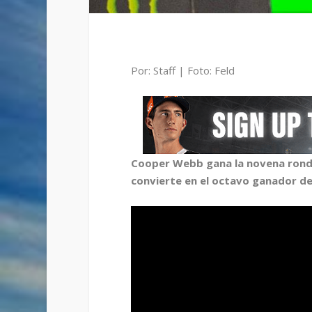
Por: Staff | Foto: Feld
Cooper Webb gana la novena ronda
convierte en el octavo ganador de 