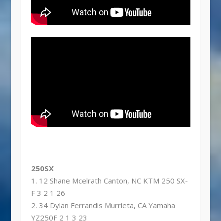
250SX
1. 12 Shane Mcelrath Canton, NC KTM 250 SX-
F 3 2 1 26
2. 34 Dylan Ferrandis Murrieta, CA Yamaha
YZ250F 2 1 3 23