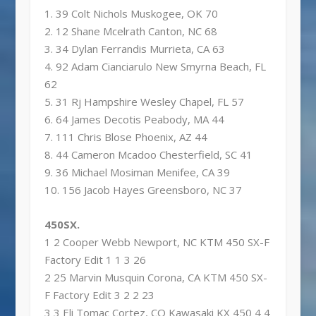
1. 39 Colt Nichols Muskogee, OK 70
2. 12 Shane Mcelrath Canton, NC 68
3. 34 Dylan Ferrandis Murrieta, CA 63
4. 92 Adam Cianciarulo New Smyrna Beach, FL
62
5. 31 Rj Hampshire Wesley Chapel, FL 57
6. 64 James Decotis Peabody, MA 44
7. 111 Chris Blose Phoenix, AZ 44
8. 44 Cameron Mcadoo Chesterfield, SC 41
9. 36 Michael Mosiman Menifee, CA 39
10. 156 Jacob Hayes Greensboro, NC 37
450SX.
1 2 Cooper Webb Newport, NC KTM 450 SX-F
Factory Edit 1 1 3 26
2 25 Marvin Musquin Corona, CA KTM 450 SX-
F Factory Edit 3 2 2 23
3 3 Eli Tomac Cortez, CO Kawasaki KX 450 4 4