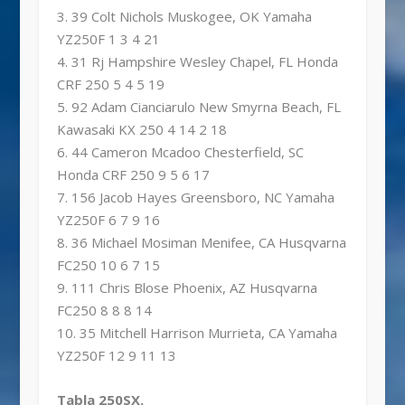
3. 39 Colt Nichols Muskogee, OK Yamaha
YZ250F 1 3 4 21
4. 31 Rj Hampshire Wesley Chapel, FL Honda
CRF 250 5 4 5 19
5. 92 Adam Cianciarulo New Smyrna Beach, FL
Kawasaki KX 250 4 14 2 18
6. 44 Cameron Mcadoo Chesterfield, SC
Honda CRF 250 9 5 6 17
7. 156 Jacob Hayes Greensboro, NC Yamaha
YZ250F 6 7 9 16
8. 36 Michael Mosiman Menifee, CA Husqvarna
FC250 10 6 7 15
9. 111 Chris Blose Phoenix, AZ Husqvarna
FC250 8 8 8 14
10. 35 Mitchell Harrison Murrieta, CA Yamaha
YZ250F 12 9 11 13
Tabla 250SX.