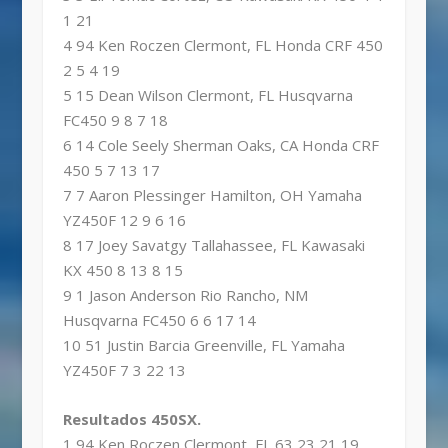
1 21
4 94 Ken Roczen Clermont, FL Honda CRF 450
2 5 4 19
5 15 Dean Wilson Clermont, FL Husqvarna
FC450 9 8 7 18
6 14 Cole Seely Sherman Oaks, CA Honda CRF
450 5 7 13 17
7 7 Aaron Plessinger Hamilton, OH Yamaha
YZ450F 12 9 6 16
8 17 Joey Savatgy Tallahassee, FL Kawasaki
KX 450 8 13 8 15
9 1 Jason Anderson Rio Rancho, NM
Husqvarna FC450 6 6 17 14
10 51 Justin Barcia Greenville, FL Yamaha
YZ450F 7 3 22 13
Resultados 450SX.
1 94 Ken Roczen Clermont, FL 63 23 21 19