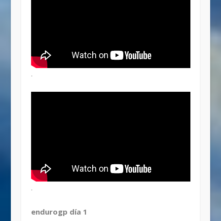
.
.
endurogp día 1