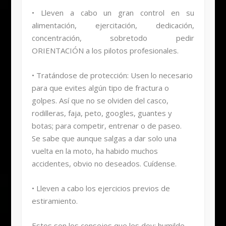
• Lleven a cabo un gran control en su
alimentación, ejercitación, dedicación,
concentración, sobretodo pedir
ORIENTACIÓN a los pilotos profesionales.
• Tratándose de protección: Usen lo necesario
para que evites algún tipo de fractura o
golpes. Así que no se olviden del casco,
rodilleras, faja, peto, googles, guantes y
botas; para competir, entrenar o de paseo.
Se sabe que aunque salgas a dar solo una
vuelta en la moto, ha habido muchos
accidentes, obvio no deseados. Cuídense.
• Lleven a cabo los ejercicios previos de
estiramiento.
Estos son los consejos que les doy; humilde,