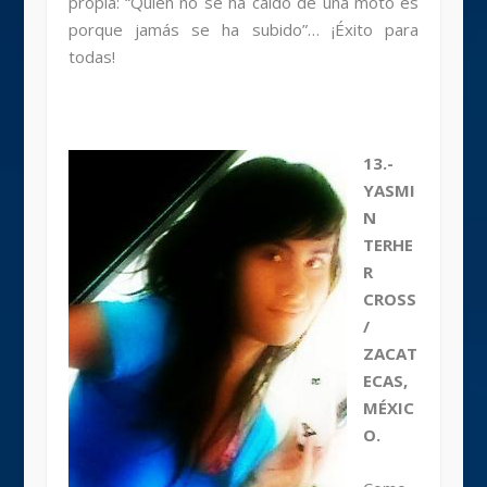
propia: “Quien no se ha caído de una moto es
porque jamás se ha subido”… ¡Éxito para
todas!
13.-
YASMI
N
TERHE
R
CROSS
/
ZACAT
ECAS,
MÉXIC
O.