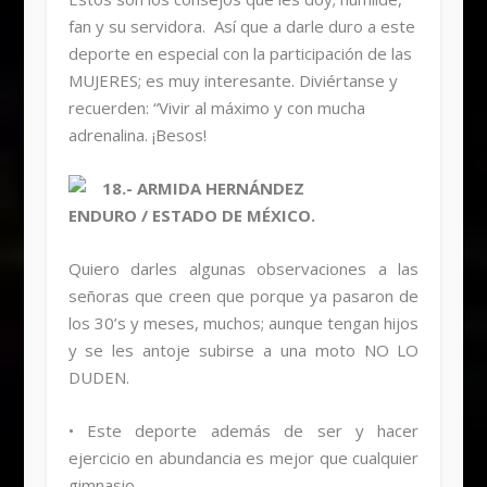
fan y su servidora. Así que a darle duro a este
deporte en especial con la participación de las
MUJERES; es muy interesante. Diviértanse y
recuerden: “Vivir al máximo y con mucha
adrenalina. ¡Besos!
18.- ARMIDA HERNÁNDEZ
ENDURO / ESTADO DE MÉXICO.
Quiero darles algunas observaciones a las
señoras que creen que porque ya pasaron de
los 30’s y meses, muchos; aunque tengan hijos
y se les antoje subirse a una moto NO LO
DUDEN.
• Este deporte además de ser y hacer
ejercicio en abundancia es mejor que cualquier
gimnasio.