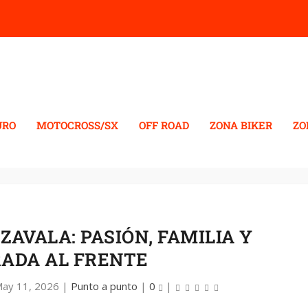
URO
MOTOCROSS/SX
OFF ROAD
ZONA BIKER
ZO
 ZAVALA: PASIÓN, FAMILIA Y
ADA AL FRENTE
ay 11, 2026
|
Punto a punto
|
0
|