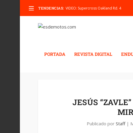
TENDENCIAS:
VIDEO: Supercross Oakland Rd. 4
PORTADA
REVISTA DIGITAL
END
JESÚS “ZAVLE”
MIR
Publicado por
Staff
|
M