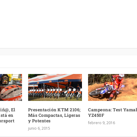
Niñ@, El
Presentación KTM 2106;
Campeona: Test Yama
stá en
Más Compactas, Ligeras
YZ450F
rsport
y Potentes
febrero 9, 2016
junio 6, 2015