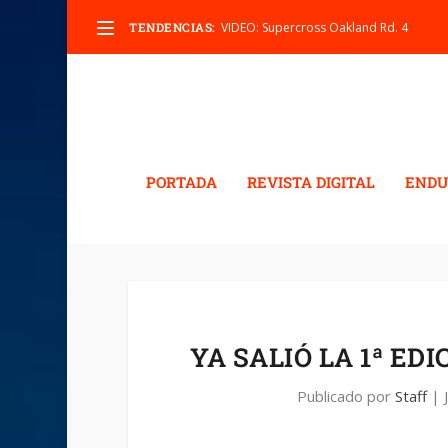
TENDENCIAS:
VIDEO: Supercross Oakland Rd. 4
PORTADA
REVISTA DIGITAL
ENDU
YA SALIÓ LA 1ª E
Publicado por
Staff
|