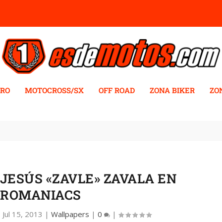
RO
MOTOCROSS/SX
OFF ROAD
ZONA BIKER
ZO
JESÚS «ZAVLE» ZAVALA EN
ROMANIACS
|
Jul 15, 2013
|
Wallpapers
|
0
|