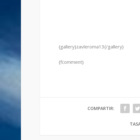
{gallery}zavleroma13{/gallery}
{fcomment}
COMPARTIR:
TASA