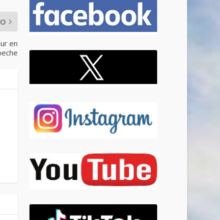
MO
ur en
peche