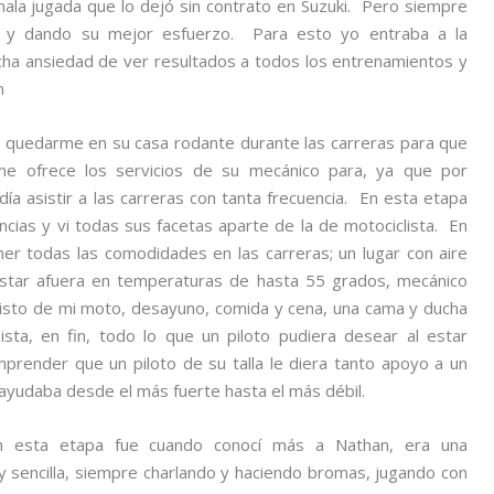
la jugada que lo dejó sin contrato en Suzuki. Pero siempre
cia y dando su mejor esfuerzo. Para esto yo entraba a la
 ansiedad de ver resultados a todos los entrenamientos y
an
 a quedarme en su casa rodante durante las carreras para que
e ofrece los servicios de su mecánico para, ya que por
ía asistir a las carreras con tanta frecuencia. En esta etapa
ias y vi todas sus facetas aparte de la de motociclista. En
er todas las comodidades en las carreras; un lugar con aire
 estar afuera en temperaturas de hasta 55 grados, mecánico
isto de mi moto, desayuno, comida y cena, una cama y ducha
sta, en fin, todo lo que un piloto pudiera desear al estar
omprender que un piloto de su talla le diera tanto apoyo a un
 ayudaba desde el más fuerte hasta el más débil.
n esta etapa fue cuando conocí más a Nathan, era una
 y sencilla, siempre charlando y haciendo bromas, jugando con