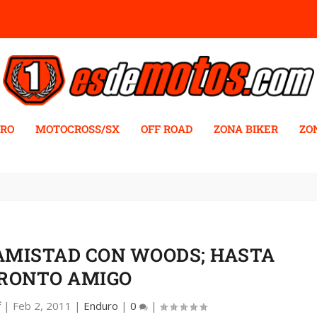
RO
MOTOCROSS/SX
OFF ROAD
ZONA BIKER
ZO
 AMISTAD CON WOODS; HASTA
RONTO AMIGO
f
|
Feb 2, 2011
|
Enduro
|
0
|