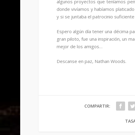
algunos proyectos que teníamos pend
donde vivíamos y habíamos platicado 
y si se juntaba el patrocinio suficient
Espero algún día tener una décima pa
gran piloto, fue una inspiración, un m
mejor de los amigos…
Descanse en paz, Nathan Woods.
COMPARTIR:
TASA