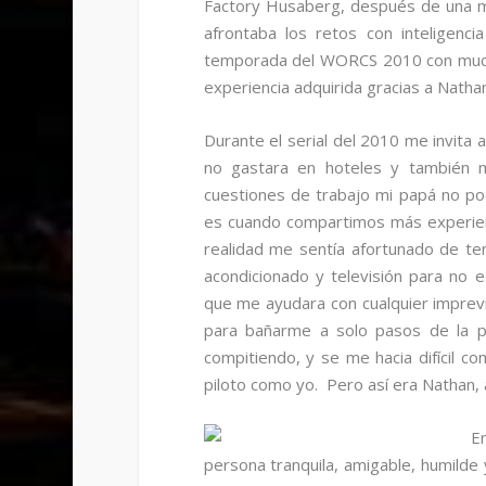
Factory Husaberg, después de una ma
afrontaba los retos con inteligen
temporada del WORCS 2010 con mucha
experiencia adquirida gracias a Nath
Durante el serial del 2010 me invita
no gastara en hoteles y también m
cuestiones de trabajo mi papá no pod
es cuando compartimos más experienc
realidad me sentía afortunado de ten
acondicionado y televisión para no
que me ayudara con cualquier imprev
para bañarme a solo pasos de la pi
compitiendo, y se me hacia difícil c
piloto como yo. Pero así era Nathan,
E
persona tranquila, amigable, humilde