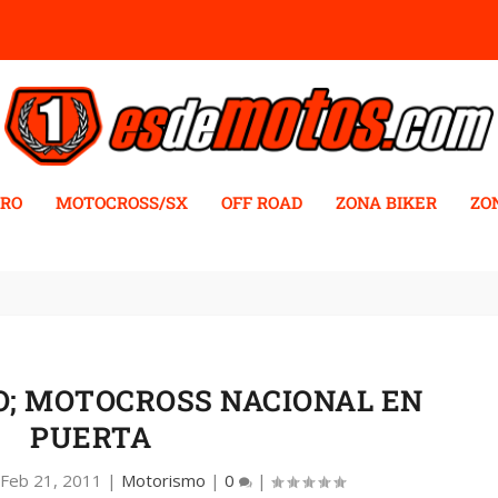
RO
MOTOCROSS/SX
OFF ROAD
ZONA BIKER
ZO
; MOTOCROSS NACIONAL EN
PUERTA
|
Feb 21, 2011
|
Motorismo
|
0
|