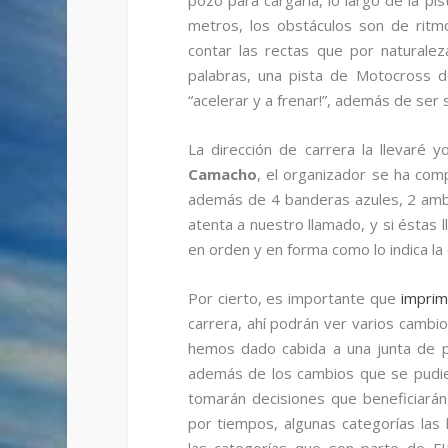
pozo para cargarla, lo largo de la p
metros, los obstáculos son de ritm
contar las rectas que por naturale
palabras, una pista de Motocross d
“acelerar y a frenar!”, además de ser 
La dirección de carrera la llevaré
Camacho
, el organizador se ha co
además de 4 banderas azules, 2 amb
atenta a nuestro llamado, y si éstas
en orden y en forma como lo indica la
Por cierto, es importante que
imprim
carrera, ahí podrán ver varios camb
hemos dado cabida a una junta de p
además de los cambios que se pudie
tomarán decisiones que beneficiará
por tiempos, algunas categorías las