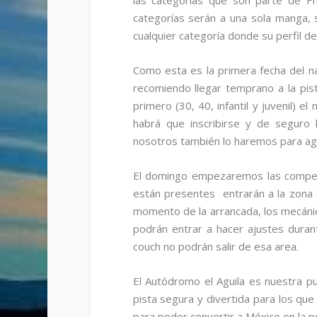
las categorías que son parte de F
categorías serán a una sola manga, 
cualquier categoría donde su perfil de
Como esta es la primera fecha del nac
recomiendo llegar temprano a la pist
primero (30, 40, infantil y juvenil) e
habrá que inscribirse y de seguro 
nosotros también lo haremos para agil
El domingo empezaremos las competenc
están presentes entrarán a la zona d
momento de la arrancada, los mecáni
podrán entrar a hacer ajustes duran
couch no podrán salir de esa area.
El Autódromo el Aguila es nuestra 
pista segura y divertida para los qu
para poder convertir a México en la 