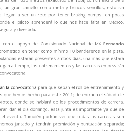
ista es de 1635 metros (exactitud de Tobi) con un ancho de 8
o, un gran camello como meta y brincos sencillos, esto sin
za llegan a ser un reto por tener braking bumps, en pocas
onde el piloto aprenderá lo que nos hace falta en México,
segura y divertida.
 yo con el apoyo del Comisionado Nacional de MX
Fernando
mprometido en tener como mínimo 10 bandereros en la pista,
ulancias estarán presentes ambos días, una más que estará
 llegan a tiempo, los entrenamientos y las carreras empezarán
 convocatoria.
an la convocatoria
para que sepan el roll de entrenamiento y
ios que hemos hecho para este 2011; de entrada el sábado le
ilotos, donde se hablará de los procedimientos de carrera,
ran dar el día domingo, esta junta es importante ya que se
n el evento. También podrán ver que todas las carreras son
 hemos juntado y tendrán premiación y puntuación separada;