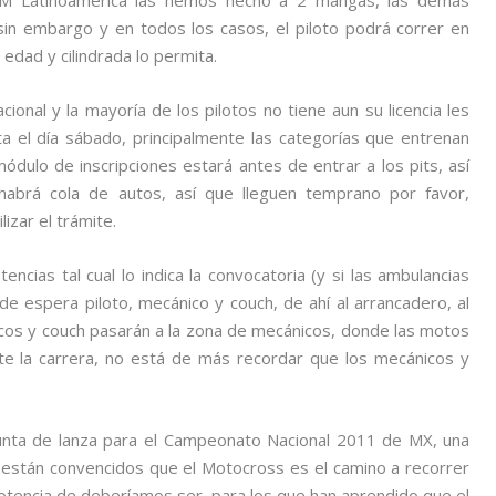
IM Latinoamérica las hemos hecho a 2 mangas, las demás
sin embargo y en todos los casos, el piloto podrá correr en
 edad y cilindrada lo permita.
ional y la mayoría de los pilotos no tiene aun su licencia les
a el día sábado, principalmente las categorías que entrenan
l módulo de inscripciones estará antes de entrar a los pits, así
habrá cola de autos, así que lleguen temprano por favor,
izar el trámite.
ias tal cual lo indica la convocatoria (y si las ambulancias
e espera piloto, mecánico y couch, de ahí al arrancadero, al
cos y couch pasarán a la zona de mecánicos, donde las motos
te la carrera, no está de más recordar que los mecánicos y
punta de lanza para el Campeonato Nacional 2011 de MX, una
e están convencidos que el Motocross es el camino a recorrer
potencia de deberíamos ser, para los que han aprendido que el