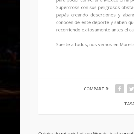
Supercross con sus peligrosos obstác
papás creando deserciones y aband
conocen de este deporte y saben que 
recorriendo exitosamente antes el ca
Suerte a todos, nos vemos en Morelia
COMPARTIR:
TASA
Crónica de mi amistad con Woods; hasta pron