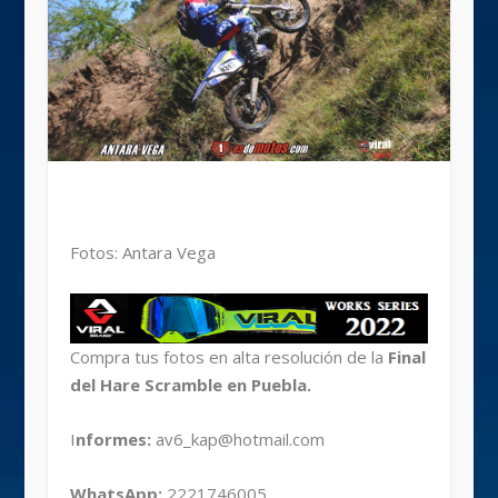
Fotos: Antara Vega
Compra tus fotos en alta resolución de la
Final
del Hare Scramble en Puebla.
I
nformes:
av6_kap@hotmail.com
WhatsApp:
2221746005