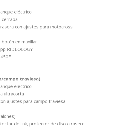
ranque eléctrico
n cerrada
rasera con ajustes para motocross
 botón en manillar
 app RIDEOLOGY
™450F
o/campo traviesa)
ranque eléctrico
a ultracorta
on ajustes para campo traviesa
galones)
ector de link, protector de disco trasero