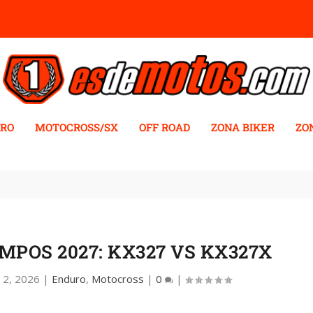
RO
MOTOCROSS/SX
OFF ROAD
ZONA BIKER
ZO
MPOS 2027: KX327 VS KX327X
n 2, 2026
|
Enduro
,
Motocross
|
0
|