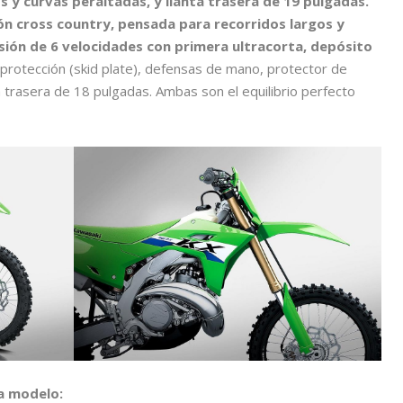
 y curvas peraltadas, y llanta trasera de 19 pulgadas.
ión cross country, pensada para recorridos largos y
isión de 6 velocidades con primera ultracorta, depósito
de protección (skid plate), defensas de mano, protector de
nta trasera de 18 pulgadas. Ambas son el equilibrio perfecto
da modelo: