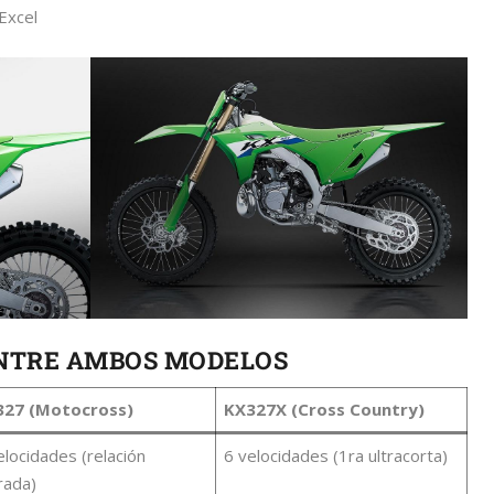
Excel
ENTRE AMBOS MODELOS
327 (Motocross)
KX327X (Cross Country)
elocidades (relación
6 velocidades (1ra ultracorta)
rada)