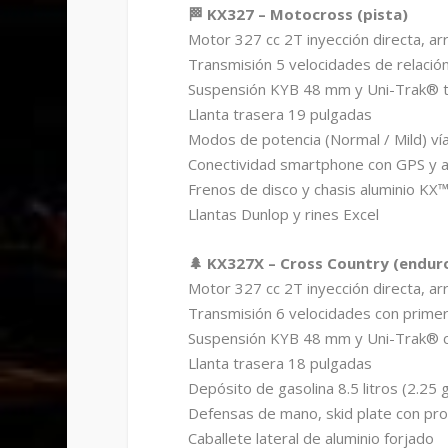
🏁 KX327 – Motocross (pista)
Motor 327 cc 2T inyección directa, ar
Transmisión 5 velocidades de relació
Suspensión KYB 48 mm y Uni-Trak® t
Llanta trasera 19 pulgadas
Modos de potencia (Normal / Mild) vía
Conectividad smartphone con GPS y
Frenos de disco y chasis aluminio KX
Llantas Dunlop y rines Excel
🌲 KX327X – Cross Country (endur
Motor 327 cc 2T inyección directa, ar
Transmisión 6 velocidades con primer
Suspensión KYB 48 mm y Uni-Trak® c
Llanta trasera 18 pulgadas
Depósito de gasolina 8.5 litros (2.25 
Defensas de mano, skid plate con prot
Caballete lateral de aluminio forjado