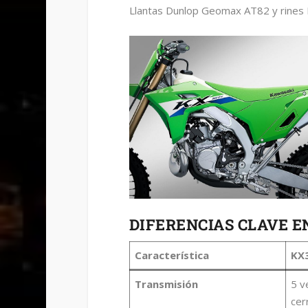
Llantas Dunlop Geomax AT82 y rines 
DIFERENCIAS CLAVE 
Característica
KX
Transmisión
5 v
cer