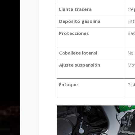
Llanta trasera
19 
Depósito gasolina
Est
Protecciones
Bás
Caballete lateral
No
Ajuste suspensión
Mot
Enfoque
Pist