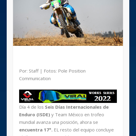
Por: Staff | Fotos: Pole Position
Communication
Día 4 de los
Seis Días Internacionales de
Enduro (ISDE)
y Team México en trofeo
mundial avanza una posición, ahora se
encuentra 17°.
EL resto del equipo concluye