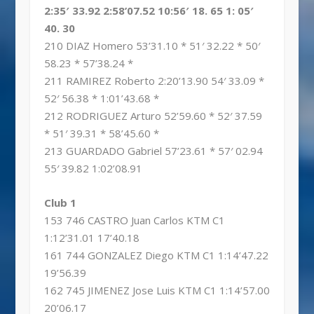
2:35′ 33.92 2:58’07.52 10:56′ 18. 65 1: 05′
40. 30
210 DIAZ Homero 53’31.10 * 51′ 32.22 * 50′
58.23 * 57’38.24 *
211 RAMIREZ Roberto 2:20’13.90 54′ 33.09 *
52′ 56.38 * 1:01’43.68 *
212 RODRIGUEZ Arturo 52’59.60 * 52′ 37.59
* 51′ 39.31 * 58’45.60 *
213 GUARDADO Gabriel 57’23.61 * 57′ 02.94
55′ 39.82 1:02’08.91
Club 1
153 746 CASTRO Juan Carlos KTM C1
1:12’31.01 17’40.18
161 744 GONZALEZ Diego KTM C1 1:14’47.22
19’56.39
162 745 JIMENEZ Jose Luis KTM C1 1:14’57.00
20’06.17