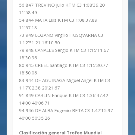
56 847 TREVINO Julio KTM C3 1:08’39.20
11’58.49
54 844 MATA Luis KTM C3 1:08’37.89
11’57.18
73 949 LOZANO Virgilio HUSQVARNA C3
1:12’51.21 16’10.50
79 948 CANALES Sergio KTM C3 1:15’11.67
18’30.96
80 945 CREEL Santiago KTM C3 1:15’30.77
18’50.06
83 944 DE AGUINAGA Miguel Angel KTM C3
1:17’02.38 20’21.67
91 849 CARLIN Enrique KTM C3 1:36’47.42
14’00 40’06.71
94 946 DE ALBA Eugenio BETA C3 1:47’15.97
40’00 50’35.26
Clasificación general Trofeo Mundial