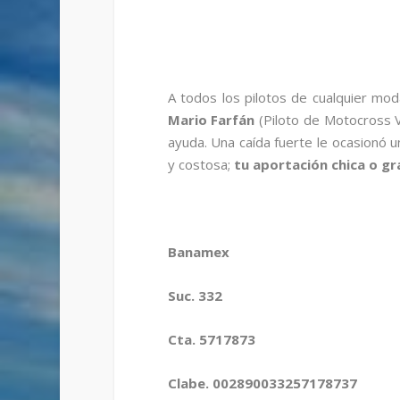
A todos los pilotos de cualquier mod
Mario Farfán
(Piloto de Motocross V
ayuda. Una caída fuerte le ocasionó un
y costosa;
tu aportación chica o g
Banamex
Suc. 332
Cta. 5717873
Clabe. 002890033257178737