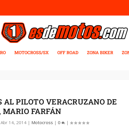
RO
MOTOCROSS/SX
OFF ROAD
ZONA BIKER
ZO
 AL PILOTO VERACRUZANO DE
, MARIO FARFÁN
|
Abr 14, 2014
|
Motocross
|
0
|