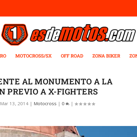
RO
MOTOCROSS/SX
OFF ROAD
ZONA BIKER
ZO
RENTE AL MONUMENTO A LA
N PREVIO A X-FIGHTERS
|
Mar 13, 2014
|
Motocross
|
0
|