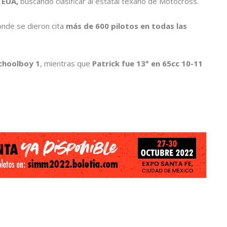
 EUA,
buscando clasificar al estatal texano de Motocross.
onde se dieron cita
más de 600 pilotos en todas las
choolboy 1
, mientras que
Patrick fue 13° en 65cc 10-11