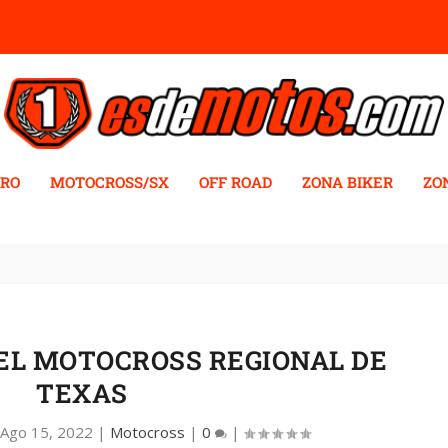
RO
MOTOCROSS/SX
OFF ROAD
ZONA BIKER
ZO
EL MOTOCROSS REGIONAL DE
TEXAS
|
Ago 15, 2022
|
Motocross
|
0
|