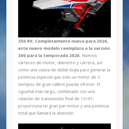
350 RX: Completamente nueva para 2026,
este nuevo modelo reemplaza a la versión
300 para la temporada 2026.
Nuevos
cárteres de motor, diámetro y carrera, así
como una culata de doble bujía para generar la
potencia especial que solo un motor de 2
tiempos de gran calibre puede ofrecer. El
cigüeñal más largo, combinado con una
relación de transmisión final de 13/47,
proporciona un gran par motor y una potencia
total que llamará la atención.