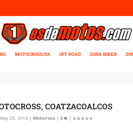
RO
MOTOCROSS/SX
OFF ROAD
ZONA BIKER
ZO
OTOCROSS, COATZACOALCOS
May 23, 2016
|
Motocross
|
0
|