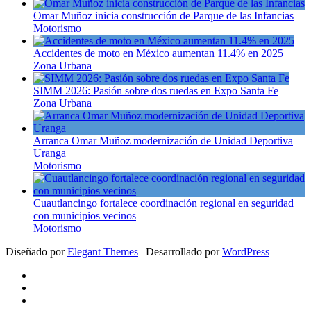
Omar Muñoz inicia construcción de Parque de las Infancias
Motorismo
Accidentes de moto en México aumentan 11.4% en 2025
Zona Urbana
SIMM 2026: Pasión sobre dos ruedas en Expo Santa Fe
Zona Urbana
Arranca Omar Muñoz modernización de Unidad Deportiva
Uranga
Motorismo
Cuautlancingo fortalece coordinación regional en seguridad
con municipios vecinos
Motorismo
Diseñado por
Elegant Themes
| Desarrollado por
WordPress