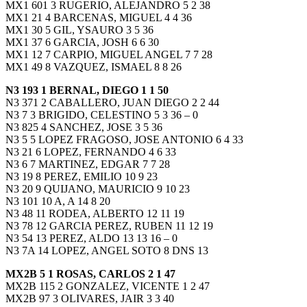
MX1 601 3 RUGERIO, ALEJANDRO 5 2 38
MX1 21 4 BARCENAS, MIGUEL 4 4 36
MX1 30 5 GIL, YSAURO 3 5 36
MX1 37 6 GARCIA, JOSH 6 6 30
MX1 12 7 CARPIO, MIGUEL ANGEL 7 7 28
MX1 49 8 VAZQUEZ, ISMAEL 8 8 26
N3 193 1 BERNAL, DIEGO 1 1 50
N3 371 2 CABALLERO, JUAN DIEGO 2 2 44
N3 7 3 BRIGIDO, CELESTINO 5 3 36 – 0
N3 825 4 SANCHEZ, JOSE 3 5 36
N3 5 5 LOPEZ FRAGOSO, JOSE ANTONIO 6 4 33
N3 21 6 LOPEZ, FERNANDO 4 6 33
N3 6 7 MARTINEZ, EDGAR 7 7 28
N3 19 8 PEREZ, EMILIO 10 9 23
N3 20 9 QUIJANO, MAURICIO 9 10 23
N3 101 10 A, A 14 8 20
N3 48 11 RODEA, ALBERTO 12 11 19
N3 78 12 GARCIA PEREZ, RUBEN 11 12 19
N3 54 13 PEREZ, ALDO 13 13 16 – 0
N3 7A 14 LOPEZ, ANGEL SOTO 8 DNS 13
MX2B 5 1 ROSAS, CARLOS 2 1 47
MX2B 115 2 GONZALEZ, VICENTE 1 2 47
MX2B 97 3 OLIVARES, JAIR 3 3 40