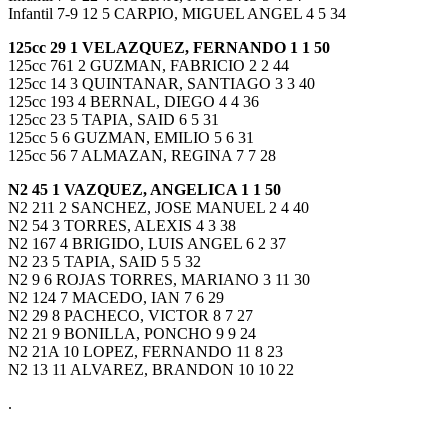
Infantil 7-9 12 5 CARPIO, MIGUEL ANGEL 4 5 34
125cc 29 1 VELAZQUEZ, FERNANDO 1 1 50
125cc 761 2 GUZMAN, FABRICIO 2 2 44
125cc 14 3 QUINTANAR, SANTIAGO 3 3 40
125cc 193 4 BERNAL, DIEGO 4 4 36
125cc 23 5 TAPIA, SAID 6 5 31
125cc 5 6 GUZMAN, EMILIO 5 6 31
125cc 56 7 ALMAZAN, REGINA 7 7 28
N2 45 1 VAZQUEZ, ANGELICA 1 1 50
N2 211 2 SANCHEZ, JOSE MANUEL 2 4 40
N2 54 3 TORRES, ALEXIS 4 3 38
N2 167 4 BRIGIDO, LUIS ANGEL 6 2 37
N2 23 5 TAPIA, SAID 5 5 32
N2 9 6 ROJAS TORRES, MARIANO 3 11 30
N2 124 7 MACEDO, IAN 7 6 29
N2 29 8 PACHECO, VICTOR 8 7 27
N2 21 9 BONILLA, PONCHO 9 9 24
N2 21A 10 LOPEZ, FERNANDO 11 8 23
N2 13 11 ALVAREZ, BRANDON 10 10 22
.