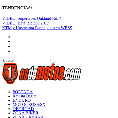
TENDENCIAS:
VIDEO: Supercross Oakland Rd. 4
VIDEO: Beta RR 350 2017
KTM y Husqvarna Participarán en WESS
PORTADA
Revista Digital
ENDURO
MOTOCROSS/SX
OFF ROAD
ZONA BIKER
ZONA URBANA