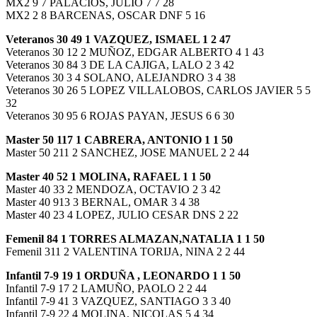
MX2 9 7 PALACIOS, JULIO 7 7 28
MX2 2 8 BARCENAS, OSCAR DNF 5 16
Veteranos 30 49 1 VAZQUEZ, ISMAEL 1 2 47
Veteranos 30 12 2 MUÑOZ, EDGAR ALBERTO 4 1 43
Veteranos 30 84 3 DE LA CAJIGA, LALO 2 3 42
Veteranos 30 3 4 SOLANO, ALEJANDRO 3 4 38
Veteranos 30 26 5 LOPEZ VILLALOBOS, CARLOS JAVIER 5 5
32
Veteranos 30 95 6 ROJAS PAYAN, JESUS 6 6 30
Master 50 117 1 CABRERA, ANTONIO 1 1 50
Master 50 211 2 SANCHEZ, JOSE MANUEL 2 2 44
Master 40 52 1 MOLINA, RAFAEL 1 1 50
Master 40 33 2 MENDOZA, OCTAVIO 2 3 42
Master 40 913 3 BERNAL, OMAR 3 4 38
Master 40 23 4 LOPEZ, JULIO CESAR DNS 2 22
Femenil 84 1 TORRES ALMAZAN,NATALIA 1 1 50
Femenil 311 2 VALENTINA TORIJA, NINA 2 2 44
Infantil 7-9 19 1 ORDUÑA , LEONARDO 1 1 50
Infantil 7-9 17 2 LAMUÑO, PAOLO 2 2 44
Infantil 7-9 41 3 VAZQUEZ, SANTIAGO 3 3 40
Infantil 7-9 22 4 MOLINA, NICOLAS 5 4 34