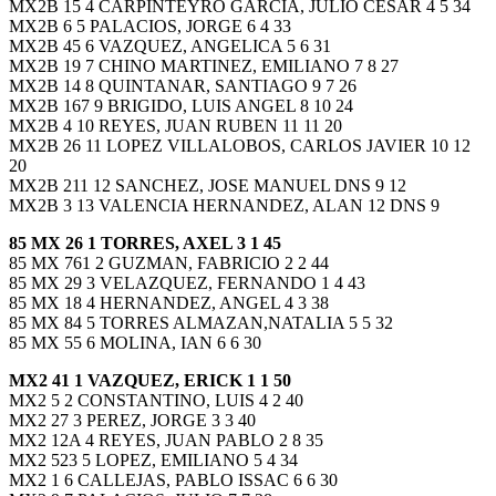
MX2B 15 4 CARPINTEYRO GARCIA, JULIO CESAR 4 5 34
MX2B 6 5 PALACIOS, JORGE 6 4 33
MX2B 45 6 VAZQUEZ, ANGELICA 5 6 31
MX2B 19 7 CHINO MARTINEZ, EMILIANO 7 8 27
MX2B 14 8 QUINTANAR, SANTIAGO 9 7 26
MX2B 167 9 BRIGIDO, LUIS ANGEL 8 10 24
MX2B 4 10 REYES, JUAN RUBEN 11 11 20
MX2B 26 11 LOPEZ VILLALOBOS, CARLOS JAVIER 10 12
20
MX2B 211 12 SANCHEZ, JOSE MANUEL DNS 9 12
MX2B 3 13 VALENCIA HERNANDEZ, ALAN 12 DNS 9
85 MX 26 1 TORRES, AXEL 3 1 45
85 MX 761 2 GUZMAN, FABRICIO 2 2 44
85 MX 29 3 VELAZQUEZ, FERNANDO 1 4 43
85 MX 18 4 HERNANDEZ, ANGEL 4 3 38
85 MX 84 5 TORRES ALMAZAN,NATALIA 5 5 32
85 MX 55 6 MOLINA, IAN 6 6 30
MX2 41 1 VAZQUEZ, ERICK 1 1 50
MX2 5 2 CONSTANTINO, LUIS 4 2 40
MX2 27 3 PEREZ, JORGE 3 3 40
MX2 12A 4 REYES, JUAN PABLO 2 8 35
MX2 523 5 LOPEZ, EMILIANO 5 4 34
MX2 1 6 CALLEJAS, PABLO ISSAC 6 6 30