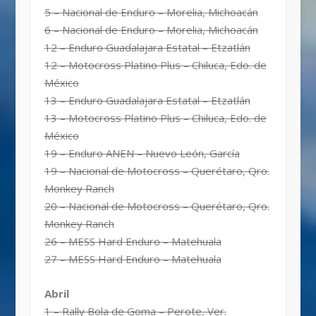
5 – Nacional de Enduro – Morelia, Michoacán
6 – Nacional de Enduro – Morelia, Michoacán
12 – Enduro Guadalajara Estatal – Etzatlán
12 – Motocross Platino Plus – Chiluca, Edo. de
México
13 – Enduro Guadalajara Estatal – Etzatlán
13 – Motocross Platino Plus – Chiluca, Edo. de
México
19 – Enduro ANEN – Nuevo León, García
19 – Nacional de Motocross – Querétaro, Qro.
Monkey Ranch
20 – Nacional de Motocross – Querétaro, Qro.
Monkey Ranch
26 – MESS Hard Enduro – Matehuala
27 – MESS Hard Enduro – Matehuala
Abril
1 – Rally Bola de Goma – Perote, Ver.