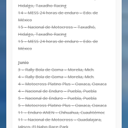
Hidalgo, Taxadho Racing
14 – MESS 24 horas de enduro – Edo. de
México
15 – Nacional de Motocross – Taxadhó,
Hidalgo, Taxadho Racing
15 – MESS 24 horas de enduro – Edo. de
México
Junio
3 – Rally Bola de Goma – Morelia, Mich.
4 – Rally Bola de Goma – Morelia, Mich.
4 – Motocross Platino Plus – Oaxaca, Oaxaca
4 – Nacional de Enduro – Puebla, Puebla
5 – Nacional de Enduro – Puebla, Puebla
5 – Motocross Platino Plus – Oaxaca, Oaxaca
11 – Enduro ANEN – Chihuahua, Cuauhtémoc
11 – Nacional de Motocross – Guadalajara,
Jalisco, El Nabo Race Park