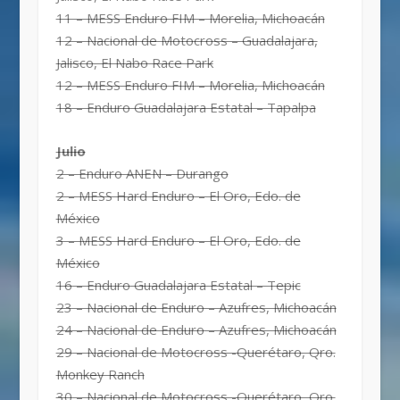
11 – MESS Enduro FIM – Morelia, Michoacán
12 – Nacional de Motocross – Guadalajara,
Jalisco, El Nabo Race Park
12 – MESS Enduro FIM – Morelia, Michoacán
18 – Enduro Guadalajara Estatal – Tapalpa
Julio
2 – Enduro ANEN – Durango
2 – MESS Hard Enduro – El Oro, Edo. de
México
3 – MESS Hard Enduro – El Oro, Edo. de
México
16 – Enduro Guadalajara Estatal – Tepic
23 – Nacional de Enduro – Azufres, Michoacán
24 – Nacional de Enduro – Azufres, Michoacán
29 – Nacional de Motocross -Querétaro, Qro.
Monkey Ranch
30 – Nacional de Motocross -Querétaro, Qro.