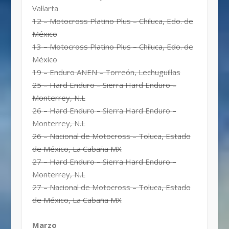
Vallarta
12 – Motocross Platino Plus – Chiluca, Edo. de
México
13 – Motocross Platino Plus – Chiluca, Edo. de
México
19 – Enduro ANEN – Torreón, Lechuguillas
25 – Hard Enduro – Sierra Hard Enduro –
Monterrey, N.L
26 – Hard Enduro – Sierra Hard Enduro –
Monterrey, N.L
26 – Nacional de Motocross – Toluca, Estado
de México, La Cabaña MX
27 – Hard Enduro – Sierra Hard Enduro –
Monterrey, N.L
27 – Nacional de Motocross – Toluca, Estado
de México, La Cabaña MX
Marzo