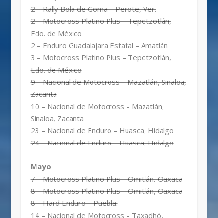
2 – Rally Bola de Goma – Perote, Ver.
2 – Motocross Platino Plus – Tepotzotlán,
Edo. de México
2 – Enduro Guadalajara Estatal – Amatlán
3 – Motocross Platino Plus – Tepotzotlán,
Edo. de México
9 – Nacional de Motocross – Mazatlán, Sinaloa,
Zacanta
10 – Nacional de Motocross – Mazatlán,
Sinaloa, Zacanta
23 – Nacional de Enduro – Huasca, Hidalgo
24 – Nacional de Enduro – Huasca, Hidalgo
Mayo
7 – Motocross Platino Plus – Omitlán, Oaxaca
8 – Motocross Platino Plus – Omitlán, Oaxaca
8 – Hard Enduro – Puebla.
14 – Nacional de Motocross – Taxadhó,