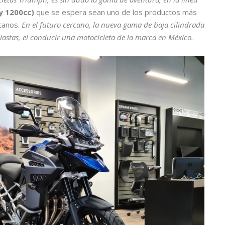
y 1200cc)
que se espera sean uno de los productos más
canos.
En el futuro cercano, la nueva gama de baja cilindrada
iastas, el conducir una motocicleta de la marca en México.