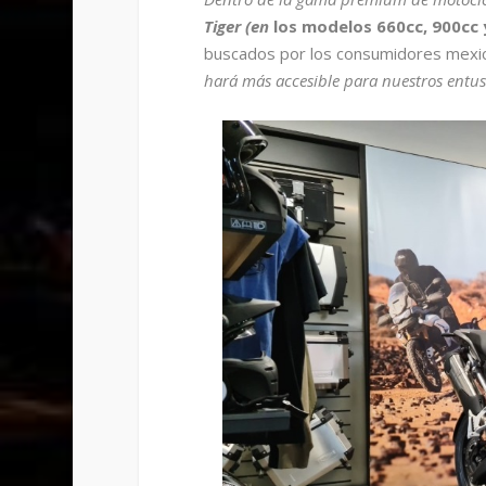
Tiger (en
los modelos 660cc, 900cc 
buscados por los consumidores mexi
hará más accesible para nuestros entus