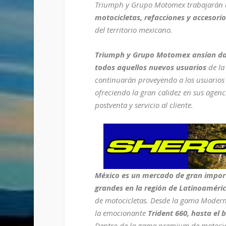
Triumph y Grupo Motomex trabajarán d
motocicletas, refacciones y accesorio
del territorio mexicano.
Triumph y Grupo Motomex ansían dar l
todos aquellos nuevos usuarios
de la
continuarán proveyendo a los usuarios 
ofreciendo la gran calidez en sus agenc
postventa y servicio al cliente.
México es un mercado de gran impor
grandes en la región de Latinoaméric
de motocicletas. Desde la gama Modern 
la emocionante
Trident 660, hasta el 
Dentro de la gama premium de motocicl