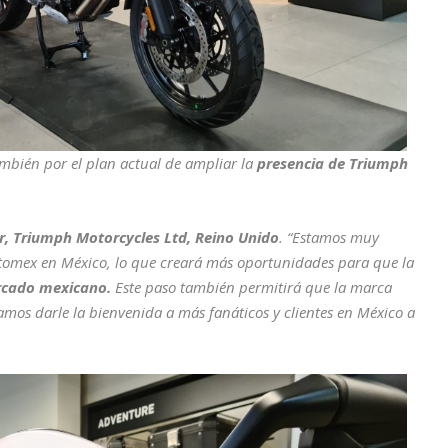
ambién por el plan actual de ampliar la
presencia de Triumph
r, Triumph Motorcycles Ltd, Reino Unido
. “Estamos muy
omex en México, lo que creará más oportunidades para que la
rcado mexicano.
Este paso también permitirá que la marca
mos darle la bienvenida a más fanáticos y clientes en México a