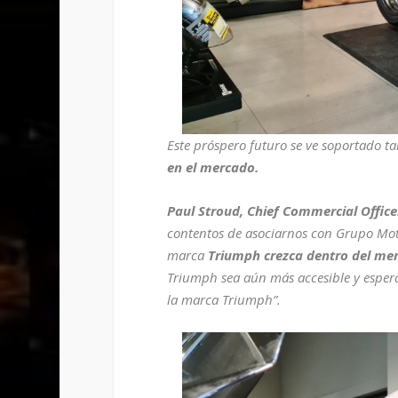
Este próspero futuro se ve soportado t
en el mercado.
Paul Stroud, Chief Commercial Office
contentos de asociarnos con Grupo Mot
marca
Triumph crezca dentro del me
Triumph sea aún más accesible y espera
la marca Triumph”.