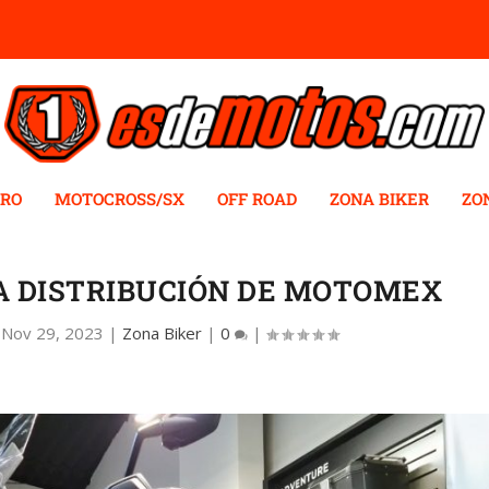
RO
MOTOCROSS/SX
OFF ROAD
ZONA BIKER
ZO
A DISTRIBUCIÓN DE MOTOMEX
|
Nov 29, 2023
|
Zona Biker
|
0
|