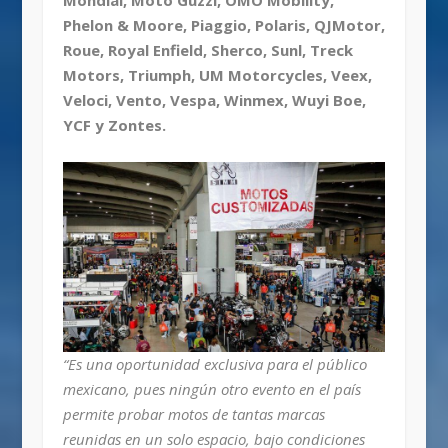
Phelon & Moore, Piaggio, Polaris, QJMotor,
Roue, Royal Enfield, Sherco, Sunl, Treck
Motors, Triumph, UM Motorcycles, Veex,
Veloci, Vento, Vespa, Winmex, Wuyi Boe,
YCF y Zontes.
“Es una oportunidad exclusiva para el público
mexicano, pues ningún otro evento en el país
permite probar motos de tantas marcas
reunidas en un solo espacio, bajo condiciones