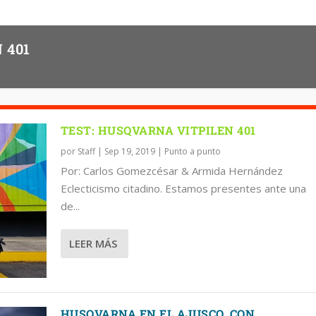
 401
TEST: HUSQVARNA VITPILEN 401
por
Staff
|
Sep 19, 2019
|
Punto a punto
Por: Carlos Gomezcésar & Armida Hernández
Eclecticismo citadino. Estamos presentes ante una
de...
LEER MÁS
HUSQVARNA EN EL AJUSCO, CON