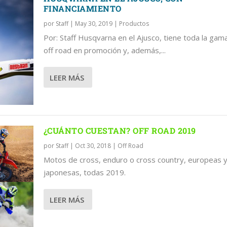
FINANCIAMIENTO
por
Staff
|
May 30, 2019
|
Productos
Por: Staff Husqvarna en el Ajusco, tiene toda la gam
 CON FINANCIAMIENTO
D 2019
 GAMA OFF ROAD
MOTOCROSS 2019
off road en promoción y, además,...
LEER MÁS
¿CUÁNTO CUESTAN? OFF ROAD 2019
por
Staff
|
Oct 30, 2018
|
Off Road
Motos de cross, enduro o cross country, europeas 
japonesas, todas 2019.
LEER MÁS