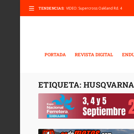
TENDENCIAS:
VIDEO: Supercross Oakland Rd. 4
PORTADA
REVISTA DIGITAL
END
ETIQUETA:
HUSQVARNA 