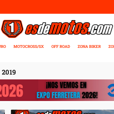
URO
MOTOCROSS/SX
OFF ROAD
ZONA BIKER
ZO
2019