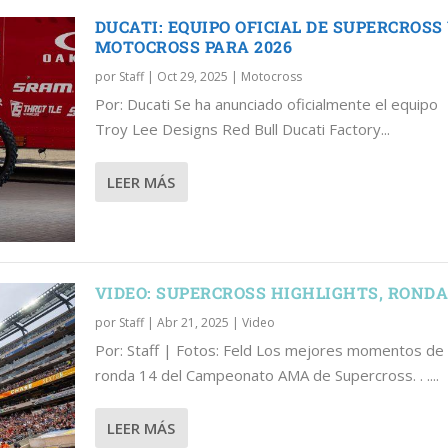
DUCATI: EQUIPO OFICIAL DE SUPERCROSS
MOTOCROSS PARA 2026
por
Staff
|
Oct 29, 2025
|
Motocross
Por: Ducati Se ha anunciado oficialmente el equipo
 SUPERCROSS Y MOTOCROSS P...
GHTS, RONDA 14
N HISTORIA EN DENVER
SUPERCROSS DE ARLINGTON
Troy Lee Designs Red Bull Ducati Factory...
LEER MÁS
VIDEO: SUPERCROSS HIGHLIGHTS, RONDA
por
Staff
|
Abr 21, 2025
|
Video
Por: Staff | Fotos: Feld Los mejores momentos de 
ronda 14 del Campeonato AMA de Supercross. . ....
LEER MÁS