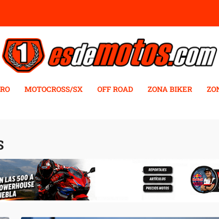
RO
MOTOCROSS/SX
OFF ROAD
ZONA BIKER
ZO
S