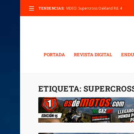
TENDENCIAS:
VIDEO: Supercross Oakland Rd. 4
PORTADA
REVISTA DIGITAL
ENDU
ETIQUETA:
SUPERCROS