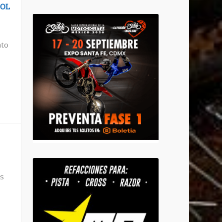
ÑOL
ato
as