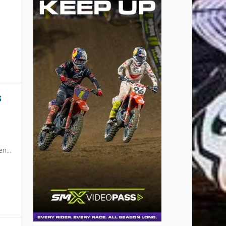
S
n...