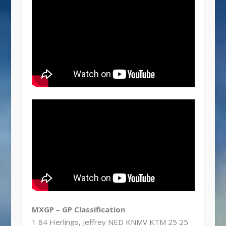
MXGP – GP Classification
1 84 Herlings, Jeffrey NED KNMV KTM 25 25