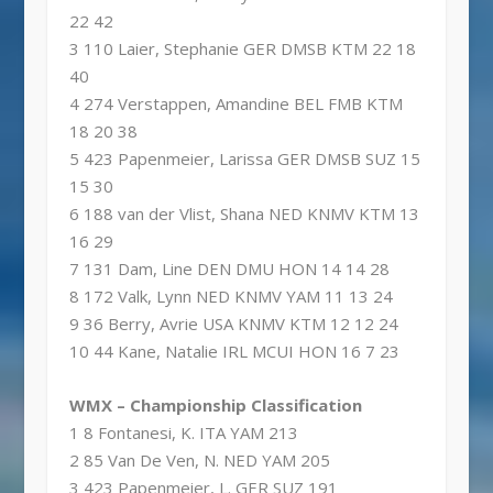
22 42
3 110 Laier, Stephanie GER DMSB KTM 22 18
40
4 274 Verstappen, Amandine BEL FMB KTM
18 20 38
5 423 Papenmeier, Larissa GER DMSB SUZ 15
15 30
6 188 van der Vlist, Shana NED KNMV KTM 13
16 29
7 131 Dam, Line DEN DMU HON 14 14 28
8 172 Valk, Lynn NED KNMV YAM 11 13 24
9 36 Berry, Avrie USA KNMV KTM 12 12 24
10 44 Kane, Natalie IRL MCUI HON 16 7 23
WMX – Championship Classification
1 8 Fontanesi, K. ITA YAM 213
2 85 Van De Ven, N. NED YAM 205
3 423 Papenmeier, L. GER SUZ 191