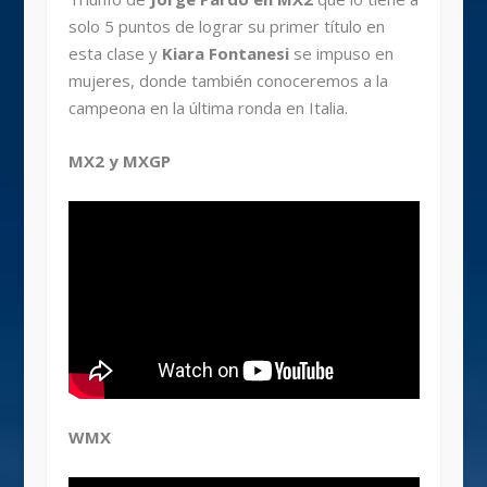
solo 5 puntos de lograr su primer título en
esta clase y
Kiara Fontanesi
se impuso en
mujeres, donde también conoceremos a la
campeona en la última ronda en Italia.
MX2 y MXGP
WMX