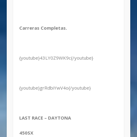
Carreras Completas.
{youtube}43LY0Z9WK9c{/youtube}
{youtube}grRdbiYwV4o{/youtube}
LAST RACE – DAYTONA
450SX