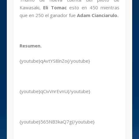
Kawasaki,
Eli Tomac
esto en 450 mientras
que en 250 el ganador fue
Adam Cianciarulo.
Resumen.
{youtube}qAvtYS8lnZo{/youtube}
{youtube}qCivVnrEvnU{/youtube}
{youtube}565NB3kaQ7g{/youtube}