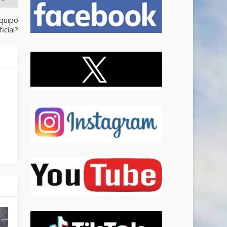
Equipo
icial?