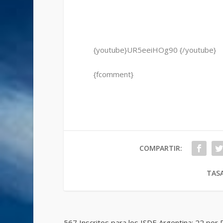
{youtube}UR5eeiHOg90 {/youtube}
{fcomment}
COMPARTIR:
TASA
567 Inscritos para los ISDE Argentina; 22 por 