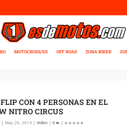
RO
MOTOCROSS/SX
OFF ROAD
ZONA BIKER
ZO
FLIP CON 4 PERSONAS EN EL
W NITRO CIRCUS
f
|
May 20, 2014
|
Video
|
0
|