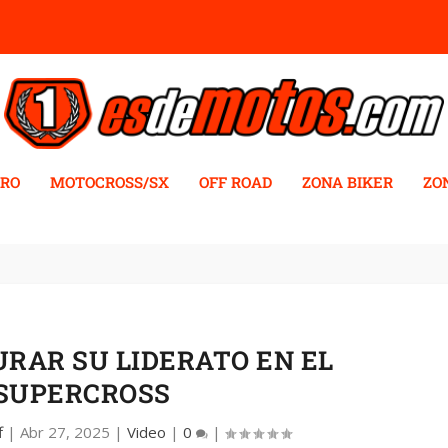
RO
MOTOCROSS/SX
OFF ROAD
ZONA BIKER
ZO
RAR SU LIDERATO EN EL
SUPERCROSS
f
|
Abr 27, 2025
|
Video
|
0
|