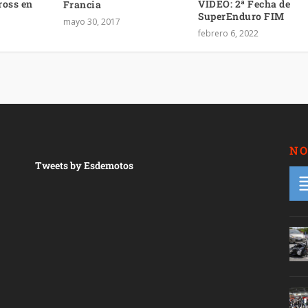
ross en
VIDEO: 2ª Fecha de
Francia
SuperEnduro FIM
mayo 30, 2017
febrero 6, 2022
NO
Tweets by Esdemotos