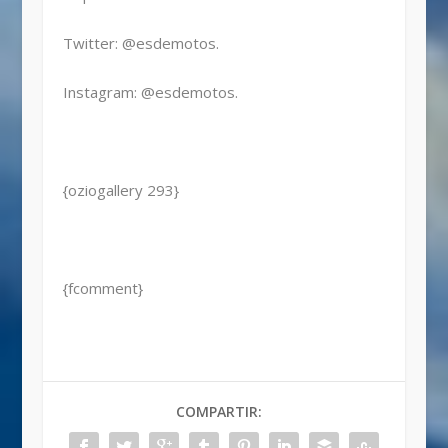
Twitter: @esdemotos.
Instagram: @esdemotos.
{oziogallery 293}
{fcomment}
COMPARTIR: