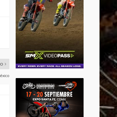
MO
éxico