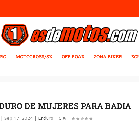
RO
MOTOCROSS/SX
OFF ROAD
ZONA BIKER
ZO
NDURO DE MUJERES PARA BADIA
|
Sep 17, 2024
|
Enduro
|
0
|