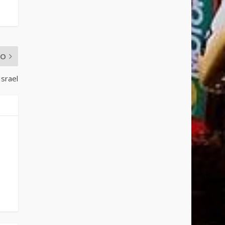
MO
srael