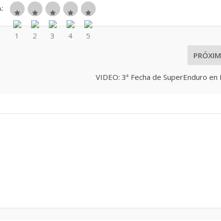
:
PRÓXI
VIDEO: 3ª Fecha de SuperEnduro en I