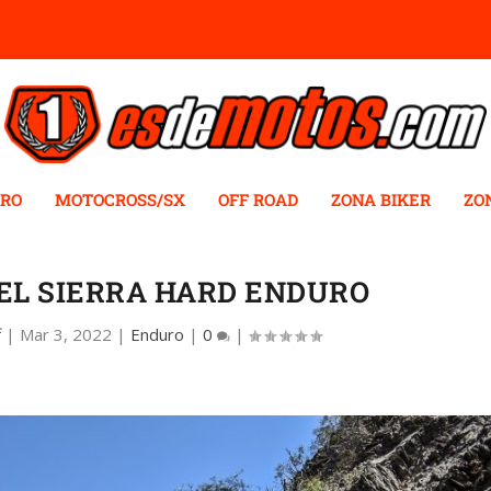
RO
MOTOCROSS/SX
OFF ROAD
ZONA BIKER
ZO
EL SIERRA HARD ENDURO
f
|
Mar 3, 2022
|
Enduro
|
0
|