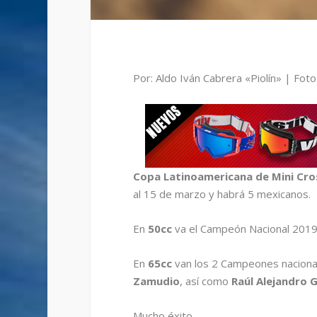
Por: Aldo Iván Cabrera «Piolín» | Fot
Copa Latinoamericana de Mini Cro
al 15 de marzo y habrá 5 mexicanos.
En
50cc
va el Campeón Nacional 201
En
65cc
van los 2 Campeones naciona
Zamudio
, así como
Raúl Alejandro G
Mucho éxito.