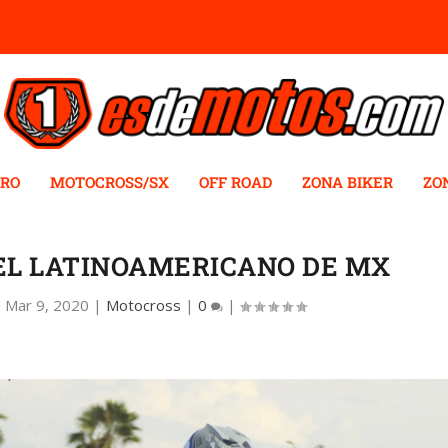
RO
MOTOCROSS/SX
OFF ROAD
ZONA BIKER
ZO
EL LATINOAMERICANO DE MX
|
Mar 9, 2020
|
Motocross
|
0
|