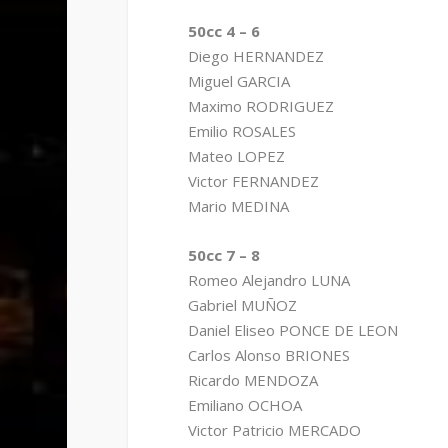
50cc 4 – 6
Diego HERNANDEZ
Miguel GARCIA
Maximo RODRIGUEZ
Emilio ROSALES
Mateo LOPEZ
Victor FERNANDEZ
Mario MEDINA
50cc 7 – 8
Romeo Alejandro LUNA
Gabriel MUÑOZ
Daniel Eliseo PONCE DE LEON
Carlos Alonso BRIONES
Ricardo MENDOZA
Emiliano OCHOA
Victor Patricio MERCADO