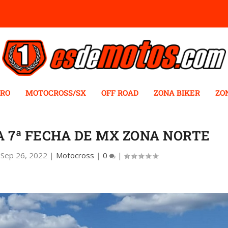
RO
MOTOCROSS/SX
OFF ROAD
ZONA BIKER
ZO
A 7ª FECHA DE MX ZONA NORTE
|
Sep 26, 2022
|
Motocross
|
0
|