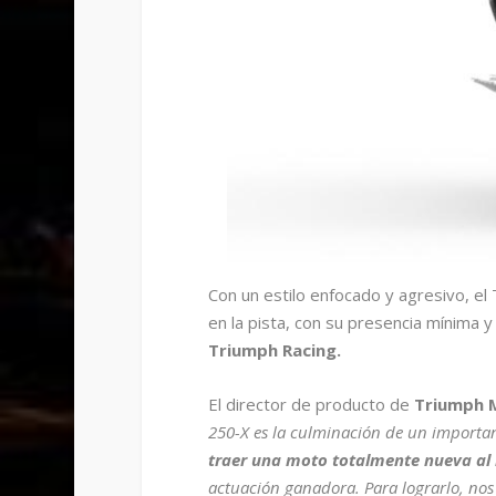
Con un estilo enfocado y agresivo, el
en la pista, con su presencia mínima y l
Triumph Racing.
El director de producto de
Triumph M
250-X es la culminación de un importa
traer una moto totalmente nueva al
actuación ganadora. Para lograrlo, no