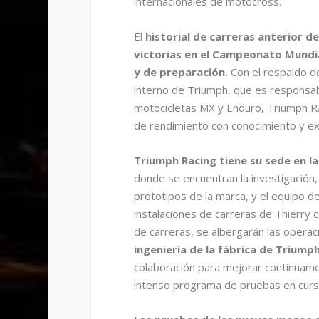
internacionales de motocross.
El
historial de carreras anterior de
victorias en el Campeonato Mundia
y de preparación.
Con el respaldo d
interno de Triumph, que es responsab
motocicletas MX y Enduro, Triumph R
de rendimiento con conocimiento y exp
Triumph Racing tiene su sede en la
donde se encuentran la investigación, 
prototipos de la marca, y el equipo 
instalaciones de carreras de Thierry
de carreras, se albergarán las operac
ingeniería de la fábrica de Triump
colaboración para mejorar continuamen
intenso programa de pruebas en curs