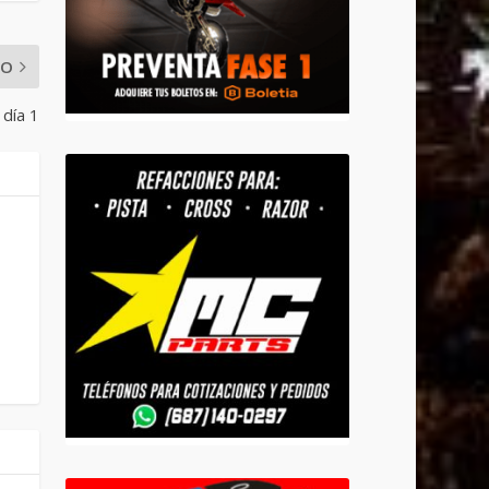
MO
día 1