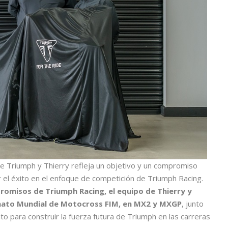
re Triumph y Thierry refleja un objetivo y un compromiso
 el éxito en el enfoque de competición de Triumph Racing.
omisos de Triumph Racing, el equipo de Thierry y
nato Mundial de Motocross FIM, en MX2 y MXGP
, junto
nto para construir la fuerza futura de Triumph en las carreras