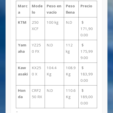
Marc
Mode
Peso en
Peso
Precio
a
lo
vacío
llena
KTM
250
100 kg
N.D
$
XCF
171,90
0.00
Yam
YZ25
N.D
112
$
aha
0 FX
kg
175,99
9.00
Kaw
KX25
104.4
108.9
$
asaki
0 X
Kg
Kg
183,99
0.00
Hon
CRF2
N.D
110.6
$
da
50 RX
Kg
189,00
0.00
–