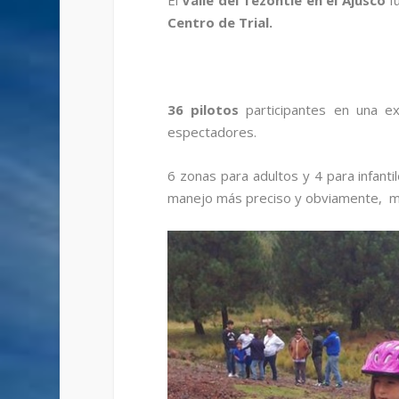
El
Valle del Tezontle en el Ajusco
fu
Centro de Trial.
36 pilotos
participantes en una ex
espectadores.
6 zonas para adultos y 4 para infanti
manejo más preciso y obviamente, mu