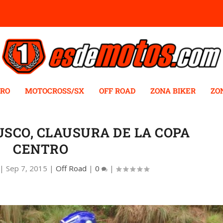
RO
MOTOCROSS/SX
OFF ROAD
ZONA BIKER
ZO
USCO, CLAUSURA DE LA COPA
CENTRO
|
Sep 7, 2015
|
Off Road
|
0
|