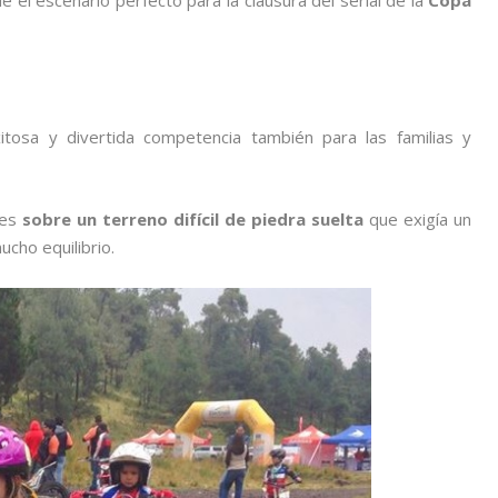
e el escenario perfecto para la clausura del serial de la
Copa
itosa y divertida competencia también para las familias y
les
sobre un terreno difícil de piedra suelta
que exigía un
cho equilibrio.