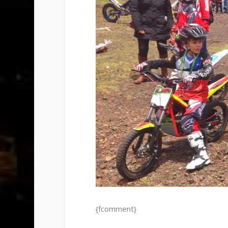
{fcomment}