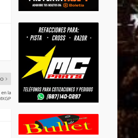
MO
 en la
 MXGP