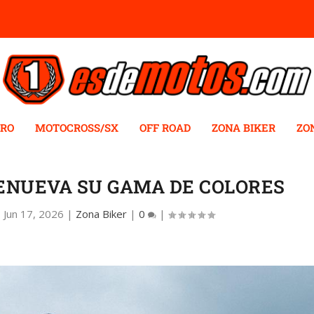
RO
MOTOCROSS/SX
OFF ROAD
ZONA BIKER
ZO
RENUEVA SU GAMA DE COLORES
|
Jun 17, 2026
|
Zona Biker
|
0
|