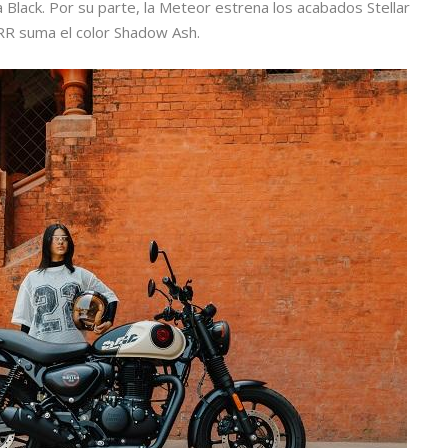
Black. Por su parte, la Meteor estrena los acabados Stellar
GRR suma el color Shadow Ash.