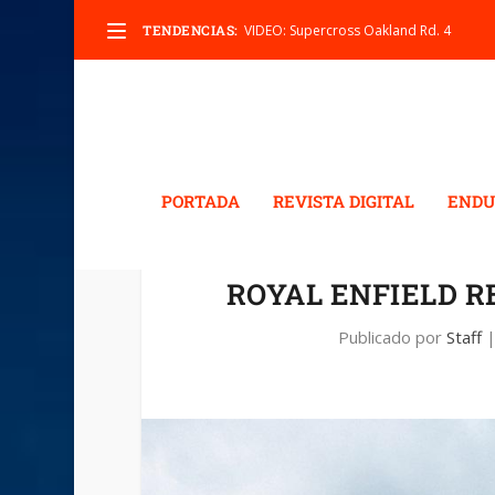
TENDENCIAS:
VIDEO: Supercross Oakland Rd. 4
PORTADA
REVISTA DIGITAL
ENDU
ROYAL ENFIELD 
Publicado por
Staff