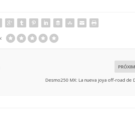
:
PRÓXI
l
Desmo250 MX: La nueva joya off-road de D