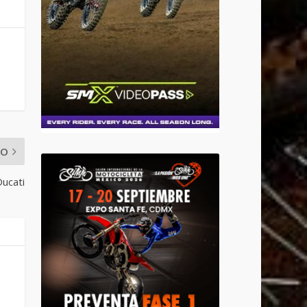
MO
ucati