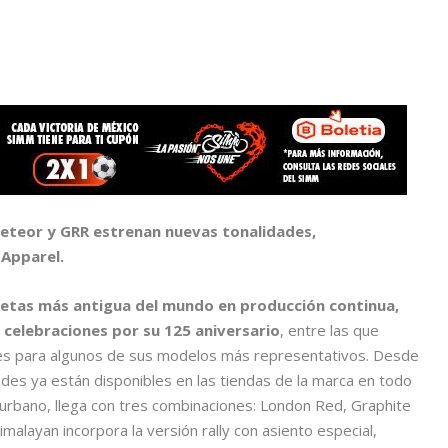
eteor y GRR estrenan nuevas tonalidades,
Apparel.
cletas más antigua del mundo en producción continua,
 celebraciones por su 125 aniversario
, entre las que
es para algunos de sus modelos más representativos. Desde
dades ya están disponibles en las tiendas de la marca en todo
y urbano, llega con tres combinaciones: London Red, Graphite
malayan incorpora la versión rally con asiento especial,