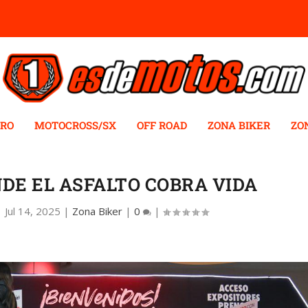
RO
MOTOCROSS/SX
OFF ROAD
ZONA BIKER
ZO
NDE EL ASFALTO COBRA VIDA
|
Jul 14, 2025
|
Zona Biker
|
0
|