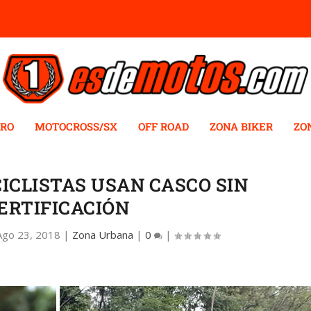
RO
MOTOCROSS/SX
OFF ROAD
ZONA BIKER
ZO
ICLISTAS USAN CASCO SIN
ERTIFICACIÓN
Ago 23, 2018
|
Zona Urbana
|
0
|