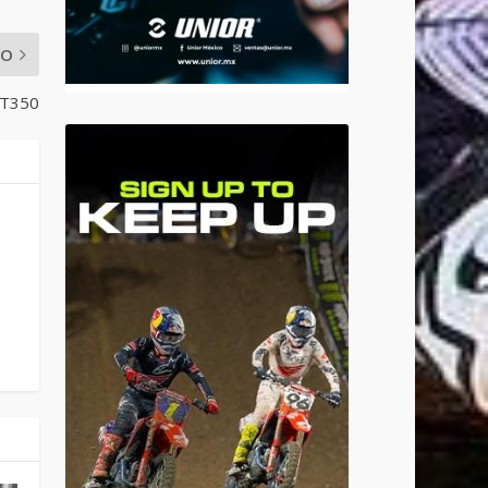
MO
TT350