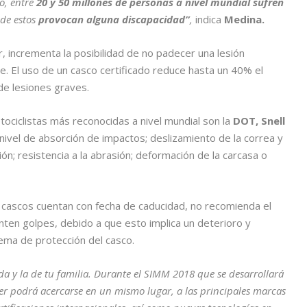
o, entre
20 y 50 millones de personas a nivel mundial sufren
de estos
provocan alguna discapacidad”
,
indica
Medina.
r, incrementa la posibilidad de no padecer una lesión
te. El uso de un casco certificado reduce hasta un 40% el
de lesiones graves.
tociclistas más reconocidas a nivel mundial son la
DOT, Snell
ivel de absorción de impactos; deslizamiento de la correa y
sión; resistencia a la abrasión; deformación de la carcasa o
 cascos cuentan con fecha de caducidad, no recomienda el
en golpes, debido a que esto implica un deterioro y
tema de protección del casco.
a y la de tu familia. Durante el SIMM 2018 que se desarrollará
er podrá acercarse en un mismo lugar, a las principales marcas