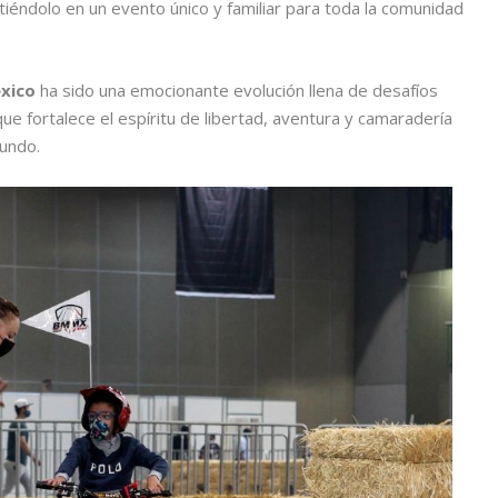
tiéndolo en un evento único y familiar para toda la comunidad
éxico
ha sido una emocionante evolución llena de desafíos
ue fortalece el espíritu de libertad, aventura y camaradería
undo.