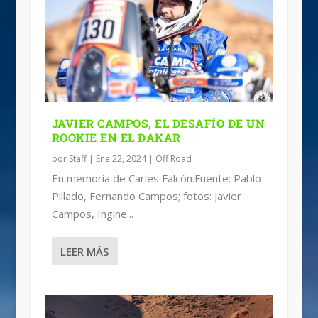
RICKY BRABEC GANA EL DAKAR 2024
MUERE EL PILOTO ESPAÑOL CARLES
BENAVIDES GANA LA ETAPA 3,
ENTREVISTA: “PARKE” GUERRERO
EN MOTOS
FALCÓN
BRANCH ES LÍDER
RUMBO AL DAKAR
JAVIER CAMPOS, EL DESAFÍO DE UN
ROOKIE EN EL DAKAR
por
Staff
|
Ene 22, 2024
|
Off Road
En memoria de Carles Falcón.Fuente: Pablo
Pillado, Fernando Campos; fotos: Javier
Campos, Ingine...
LEER MÁS