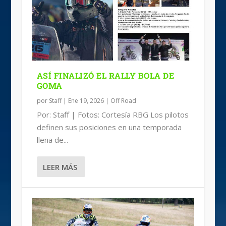
LA TIGER 900 EN ROMANIACS
MOTOCICLISMO DEPORTIVO PARA LA
CAMPEONATO EUROPEO RALLY
RUTA CON CAUSA CON JR OFFROAD
NACIÓN, DESAPROVECH...
¡CABALGA TU PROPIA BESTIA...
ASÍ FINALIZÓ EL RALLY BOLA DE
GOMA
por
Staff
|
Ene 19, 2026
|
Off Road
Por: Staff | Fotos: Cortesía RBG Los pilotos
definen sus posiciones en una temporada
llena de...
LEER MÁS