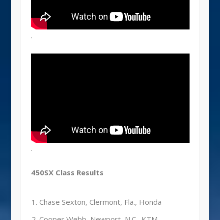
.
.
450SX Class Results
Chase Sexton, Clermont, Fla., Honda
Cooper Webb, Newport, N.C., KTM