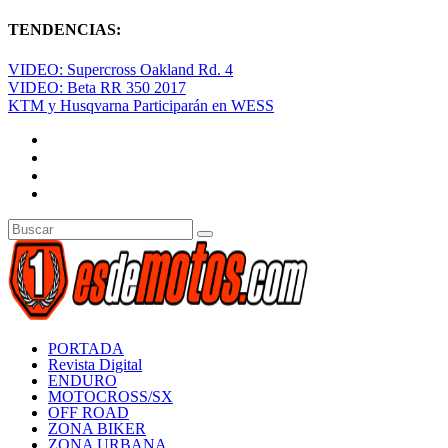
TENDENCIAS:
VIDEO: Supercross Oakland Rd. 4
VIDEO: Beta RR 350 2017
KTM y Husqvarna Participarán en WESS
PORTADA
Revista Digital
ENDURO
MOTOCROSS/SX
OFF ROAD
ZONA BIKER
ZONA URBANA